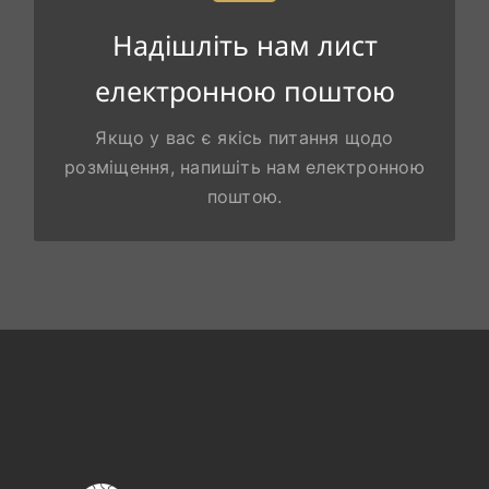
ВАШОГО ПОВІДОМЛЕННЯ!
Надішліть нам лист
granhostelbb@gmail.com
Пишіть нам на
електронною поштою
ВІДПРАВИТИ ЕЛЕКТРОННУ ПОШТУ
Якщо у вас є якісь питання щодо
розміщення, напишіть нам електронною
поштою.