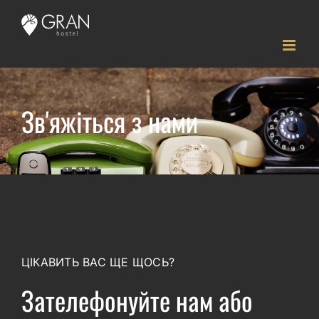
Skip
to
content
Зв'яжіться з нами
ЦІКАВИТЬ ВАС ЩЕ ЩОСЬ?
Зателефонуйте нам або